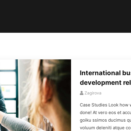
International b
development rel
Zagirova
Case Studies Look how 
done! At vero eos et acc
goiku ssimos ducimus qui
voluum deleniti atque co