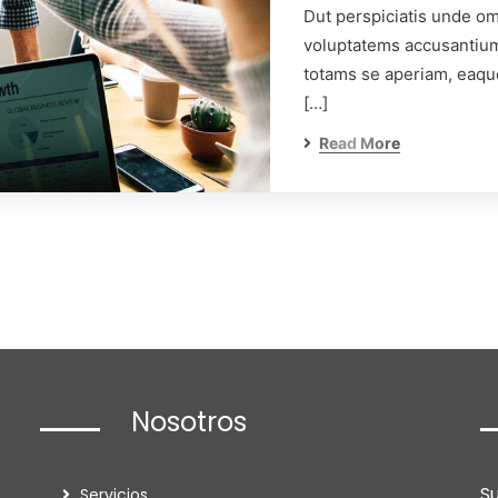
Dut perspiciatis unde omn
voluptatems accusantium
totams se aperiam, eaque
[…]
Read More
Nosotros
S
Servicios