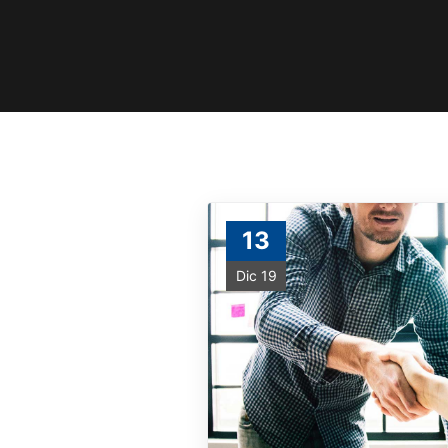
13
Dic 19