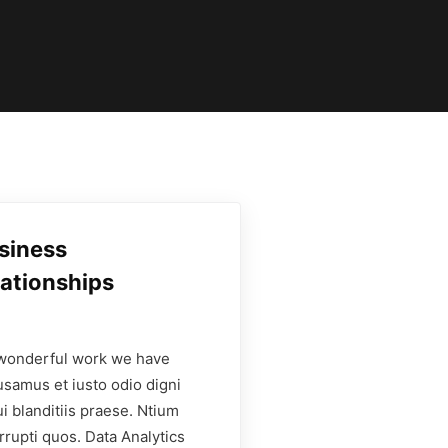
usiness
ationships
wonderful work we have
usamus et iusto odio digni
 blanditiis praese. Ntium
rrupti quos. Data Analytics